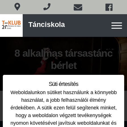
Társastánc
Tánciskola
Budapesten
a
XI.
Skip
kerületben
to
8 alkalmas társastánc
content
bérlet
Süti értesítés
Weboldalunkon sütiket használunk a könnyebb
használat, a jobb felhasználói élmény
érdekében. A sütik ezen felül segítenek minket,
hogy a weboldalon végzett tevékenységek
nyomon követésével javítsuk weboldalunkat és