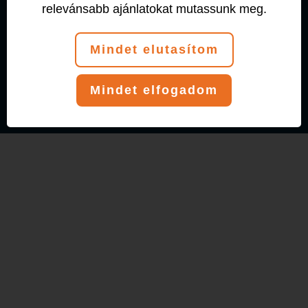
relevánsabb ajánlatokat mutassunk meg.
© 2026 T-Klub Fitness és Tánciskola
Adatkezelési tájékoztató
Mindet elutasítom
1112 Budapest, Dió u. 2.
Mindet elfogadom
+36 1 226 0756