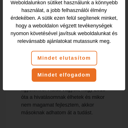
Weboldalunkon sütiket használunk a könnyebb
világbajnoki és kétszeres Európa-
használat, a jobb felhasználói élmény
bajnoki középdöntősek vagyunk
érdekében. A sütik ezen felül segítenek minket,
partneremmel latin kűr kategóriában,
hogy a weboldalon végzett tevékenységek
2020-ig bezárólag magyar válogatott
nyomon követésével javítsuk weboldalunkat és
sportolók.
relevánsabb ajánlatokat mutassunk meg.
Imádom a mozgást gyakorlatilag
minden formájában. Óráimon nagy
Mindet elutasítom
hangsúlyt fektetek a lépések mellett a
mozgáskoordináció fejlesztésére és a
tánc személyiségfejlesztő hatásaira,
Mindet elfogadom
partnerrel való kapcsolatra, aktív
figyelemre. Hálás vagyok, hogy 2015
óta a hivatásomnak élhetek és mikor
nem magamat fejlesztem, akkor
másoknak adhatom át a tudást.