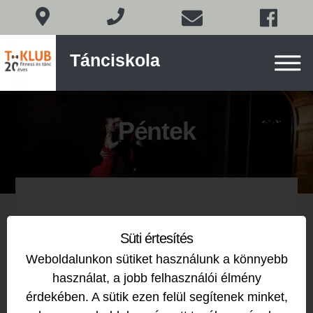
Társastánc
Tánciskola
Budapesten
a
XI.
Skip
kerületben
to
Péntek
content
Társastánc
Süti értesítés
középhaladó
Weboldalunkon sütiket használunk a könnyebb
19:00
-
20:25
használat, a jobb felhasználói élmény
érdekében. A sütik ezen felül segítenek minket,