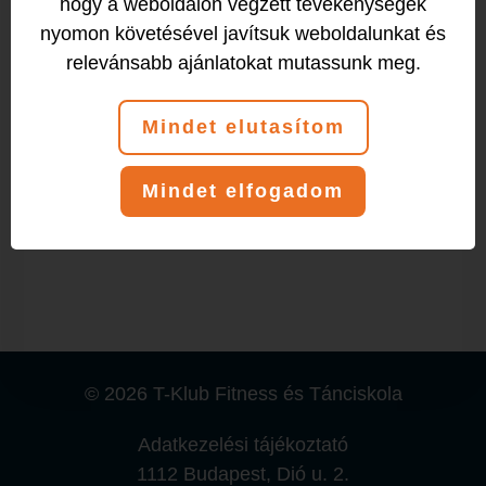
hogy a weboldalon végzett tevékenységek
nyomon követésével javítsuk weboldalunkat és
relevánsabb ajánlatokat mutassunk meg.
Társastánc
extra haladó
Mindet elutasítom
20:30
-
22:00
Mindet elfogadom
© 2026 T-Klub Fitness és Tánciskola
Adatkezelési tájékoztató
1112 Budapest, Dió u. 2.