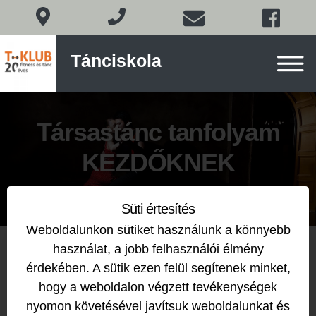
Társastánc
Tánciskola
Budapesten
a
XI.
Skip
kerületben
to
Társastánc tanfolyam
content
KEZDŐKNEK
Süti értesítés
Weboldalunkon sütiket használunk a könnyebb
használat, a jobb felhasználói élmény
érdekében. A sütik ezen felül segítenek minket,
Event Timeslots (1)
hogy a weboldalon végzett tevékenységek
nyomon követésével javítsuk weboldalunkat és