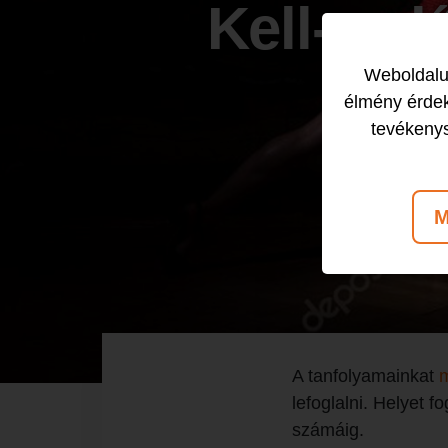
Kell-e el
Weboldalun
élmény érdek
tevékeny
M
A tanfolyamainkat
m
lefoglalni. Helyet 
számáig.