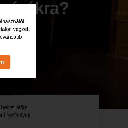
az órákra?
elhasználói
dalon végzett
levánsabb
om
 helyet előre
bad férőhelyek