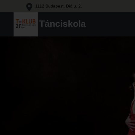
1112 Budapest, Dió u. 2.
Tánciskola
Társastánc
Budapesten
Skip
a
to
XI.
content
kerületben