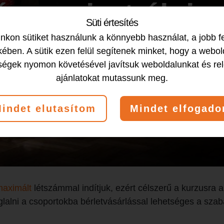
őre regisztrálni 
Süti értesítés
kon sütiket használunk a könnyebb használat, a jobb f
ében. A sütik ezen felül segítenek minket, hogy a webol
ségek nyomon követésével javítsuk weboldalunkat és re
ajánlatokat mutassunk meg.
indet elutasítom
Mindet elfogad
aximált
létszámmal indítjuk, ezért célszerű a kurzusra a
foglalni a csoportokba bérletvásárlással lehetséges a sza