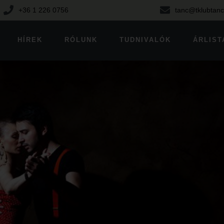
+36 1 226 0756
tanc@tklubtanc
HÍREK
RÓLUNK
TUDNIVALÓK
ÁRLIST