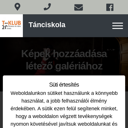
Társastánc
Tánciskola
Budapesten
a
XI.
Skip
kerületben
to
Képek hozzáadása
content
létező galériához
Süti értesítés
Weboldalunkon sütiket használunk a könnyebb
használat, a jobb felhasználói élmény
érdekében. A sütik ezen felül segítenek minket,
hogy a weboldalon végzett tevékenységek
nyomon követésével javítsuk weboldalunkat és