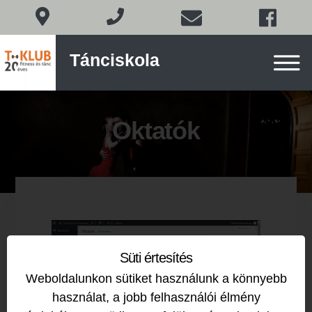
Társastánc
Tánciskola
Budapesten
a
XI.
Skip
kerületben
to
Oktatók
content
Süti értesítés
Weboldalunkon sütiket használunk a könnyebb
használat, a jobb felhasználói élmény